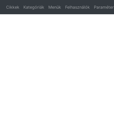
Cikkek
Kategóriák
Menük
Felhasználók
Paraméter