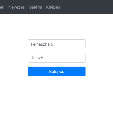
ek
Nevezés
Galéria
Kilépés