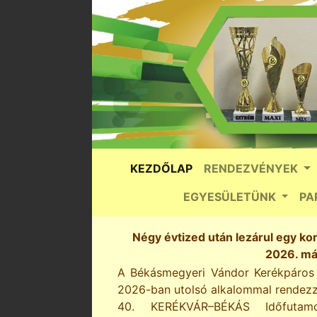
KEZDŐLAP
RENDEZVÉNYEK
EGYESÜLETÜNK
PA
Négy évtized után lezárul egy k
2026. már
A Békásmegyeri Vándor Kerékpáros 
2026-ban utolsó alkalommal rendez
40. KERÉKVÁR–BÉKÁS Időfuta