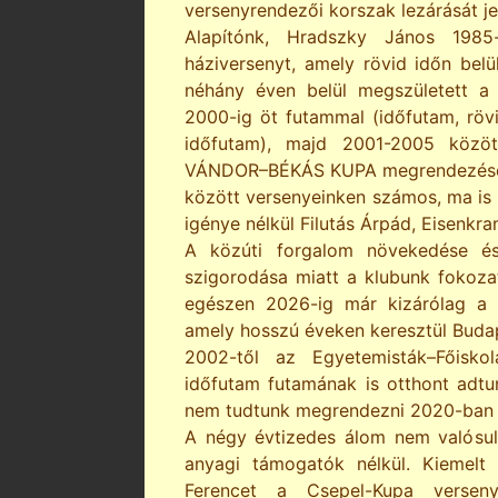
versenyrendezői korszak lezárását jel
Alapítónk, Hradszky János 1985-
háziversenyt, amely rövid időn belü
néhány éven belül megszületett 
2000-ig öt futammal (időfutam, röv
időfutam), majd 2001-2005 közö
VÁNDOR–BÉKÁS KUPA megrendezésével
között versenyeinken számos, ma is i
igénye nélkül Filutás Árpád, Eisenkra
A közúti forgalom növekedése és
szigorodása miatt a klubunk fokoza
egészen 2026-ig már kizárólag a
amely hosszú éveken keresztül Budap
2002-től az Egyetemisták–Főisk
időfutam futamának is otthont adtu
nem tudtunk megrendezni 2020-ban a
A négy évtizedes álom nem valósul
anyagi támogatók nélkül. Kiemelt 
Ferencet a Csepel-Kupa verseny